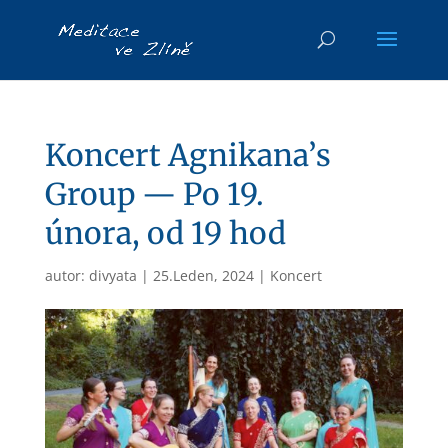
Koncert Agnikana’s
Group — Po 19.
února, od 19 hod
autor:
divyata
|
25.Leden, 2024
|
Koncert