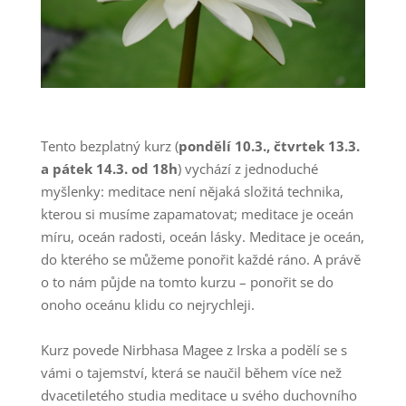
Tento bezplatný kurz (
pondělí 10.3., čtvrtek 13.3.
a pátek 14.3. od 18h
) vychází z jednoduché
myšlenky: meditace není nějaká složitá technika,
kterou si musíme zapamatovat; meditace je oceán
míru, oceán radosti, oceán lásky. Meditace je oceán,
do kterého se můžeme ponořit každé ráno. A právě
o to nám půjde na tomto kurzu – ponořit se do
onoho oceánu klidu co nejrychleji.
Kurz povede Nirbhasa Magee z Irska a podělí se s
vámi o tajemství, která se naučil během více než
dvacetiletého studia meditace u svého duchovního