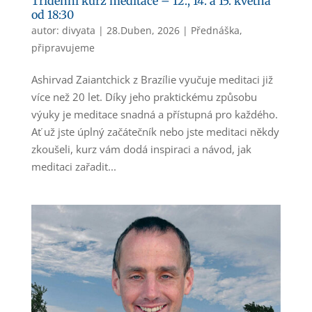
Třídenní kurz meditace – 12., 14. a 15. května
od 18:30
autor:
divyata
|
28.Duben, 2026
|
Přednáška
,
připravujeme
Ashirvad Zaiantchick z Brazílie vyučuje meditaci již
více než 20 let. Díky jeho praktickému způsobu
výuky je meditace snadná a přístupná pro každého.
Ať už jste úplný začátečník nebo jste meditaci někdy
zkoušeli, kurz vám dodá inspiraci a návod, jak
meditaci zařadit...