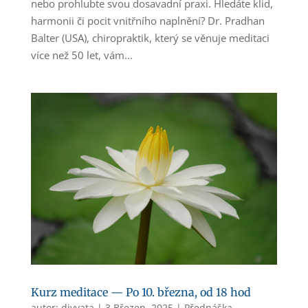
nebo prohlubte svou dosavadní praxi. Hledáte klid,
harmonii či pocit vnitřního naplnění? Dr. Pradhan
Balter (USA), chiropraktik, který se věnuje meditaci
více než 50 let, vám...
Kurz meditace — Po 10. března, od 18 hod
autor:
divyata
|
3.Březen, 2025
|
Přednáška
,