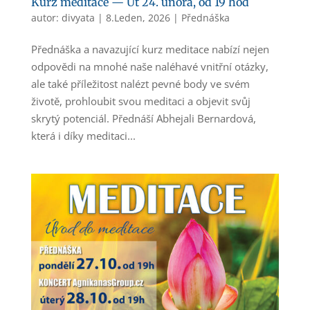
Kurz meditace — Út 24. února, od 19 hod
autor:
divyata
|
8.Leden, 2026
|
Přednáška
Přednáška a navazující kurz meditace nabízí nejen
odpovědi na mnohé naše naléhavé vnitřní otázky,
ale také příležitost nalézt pevné body ve svém
životě, prohloubit svou meditaci a objevit svůj
skrytý potenciál. Přednáší Abhejali Bernardová,
která i díky meditaci...