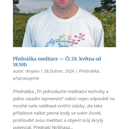
Přednáška meditace — Čt 28. května od
18:30h
autor:
divyata
|
28.Duben, 2026
|
Přednáška
,
připravujeme
Přednáška „Tři jednoduché meditační techniky a
jedno zásadní tajmenství“ nabízí nejen odpovědi na
mnohé naše naléhavé vnitřní otázky, ale také
příležitost nalézt pevné body ve svém životě,
prohloubit svou meditaci a objevit svůj skrytý
potenciál. Přednáší Nirbhasa...