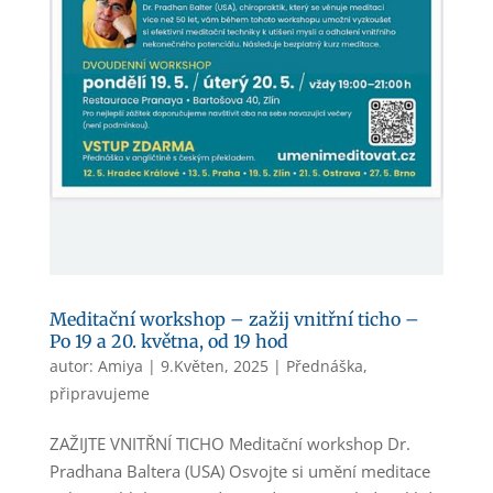
Meditační workshop – zažij vnitřní ticho –
Po 19 a 20. května, od 19 hod
autor:
Amiya
|
9.Květen, 2025
|
Přednáška
,
připravujeme
ZAŽIJTE VNITŘNÍ TICHO Meditační workshop Dr.
Pradhana Baltera (USA) Osvojte si umění meditace